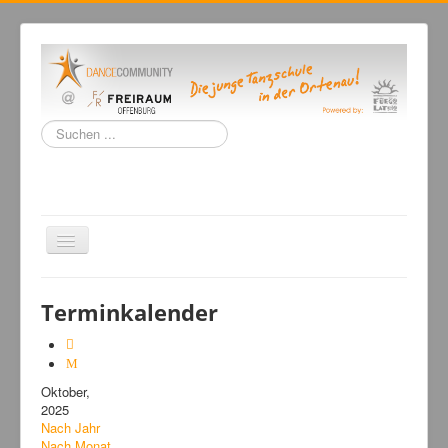
Suchen
...
Navigation
an/aus
Home
Terminkalender
Tanzschule
Kursangebot
Oktober,
Events
2025
Fuegolatino
Nach Jahr
Nach Monat