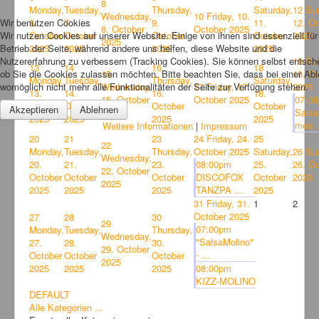
8
Monday,
Tuesday,
Thursday,
Saturday,
12
Su
Wednesday,
10
Friday, 10.
Wir benutzen Cookies
6.
7.
9.
11.
12. O
8. October
October 2025
Wir nutzen Cookies auf unserer Website. Einige von ihnen sind essenziell für
October
October
October
October
2025
2025
Betrieb der Seite, während andere uns helfen, diese Website und die
2025
2025
2025
2025
Nutzererfahrung zu verbessern (Tracking Cookies). Sie können selbst entsch
19
Su
13
14
16
18
ob Sie die Cookies zulassen möchten. Bitte beachten Sie, dass bei einer Ab
15
19. O
Monday,
Tuesday,
Thursday,
Saturday,
womöglich nicht mehr alle Funktionalitäten der Seite zur Verfügung stehen.
Wednesday,
17
Friday, 17.
2025
13.
14.
16.
18.
15. October
October 2025
07:0
October
October
October
October
Akzeptieren
Ablehnen
2025
Salsa
2025
2025
2025
2025
mee .
Weitere Informationen
|
Impressum
20
21
23
24
Friday, 24.
25
22
Monday,
Tuesday,
Thursday,
October 2025
Saturday,
26
Su
Wednesday,
20.
21.
23.
08:00pm
25.
26. O
22. October
October
October
October
DISCOFOX
October
2025
2025
2025
2025
2025
TANZPA ...
2025
31
Friday, 31.
1
2
October 2025
27
28
30
29
07:00pm
Monday,
Tuesday,
Thursday,
Wednesday,
"SalsaMolino"
27.
28.
30.
29. October
- ...
October
October
October
2025
2025
2025
2025
08:00pm
KIZZ-MOLINO
DEFAULT
Alle Kategorien ...