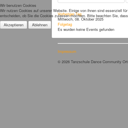
Wir benutzen Cookies
Wir nutzen Cookies auf unserer Website. Einige von ihnen sind essenziell fü
Vorheriger Tag
entscheiden, ob Sie die Cookies zulassen möchten. Bitte beachten Sie, dass 
Mittwoch, 08. Oktober 2025
Folgetag
Akzeptieren
Ablehnen
Es wurden keine Events gefunden
Impressum
© 2026 Tanzschule Dance Community Or