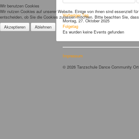
Wir benutzen Cookies
Wir nutzen Cookies auf unserer Website. Einige von ihnen sind essenziell fü
Vorheriger Tag
entscheiden, ob Sie die Cookies zulassen möchten. Bitte beachten Sie, dass 
Montag, 27. Oktober 2025
Folgetag
Akzeptieren
Ablehnen
Es wurden keine Events gefunden
Impressum
© 2026 Tanzschule Dance Community Or