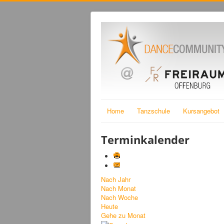
Home
Tanzschule
Kursangebot
Terminkalender
Nach Jahr
Nach Monat
Nach Woche
Heute
Gehe zu Monat