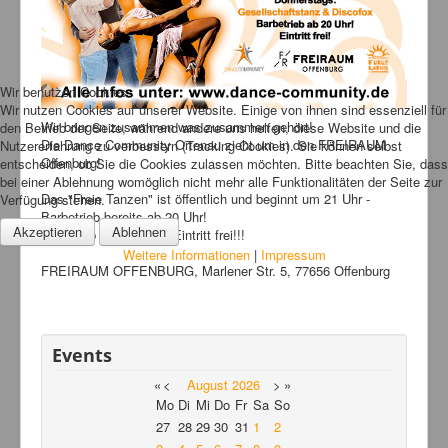
Bilder
News
Links
Wir benutzen Cookies
Wir nutzen Cookies auf unserer Website. Einige von ihnen sind essenziell für
FAQ
Wir bringen zusammen was zusammen gehört!
den Betrieb der Seite, während andere uns helfen, diese Website und die
Die Dance Community Ortenau zieht um in den FREIRAUM
Nutzererfahrung zu verbessern (Tracking Cookies). Sie können selbst
Hansefit
Offenburg!
entscheiden, ob Sie die Cookies zulassen möchten. Bitte beachten Sie, dass
bei einer Ablehnung womöglich nicht mehr alle Funktionalitäten der Seite zur
Kontakt
Das "Freie Tanzen" ist öffentlich und beginnt um 21 Uhr -
Verfügung stehen.
Barbetrieb bereits ab 20 Uhr!
Akzeptieren
Ablehnen
Einlaß ab 18 Jahren! - Eintritt frei!!!
Weitere Informationen
|
Impressum
FREIRAUM OFFENBURG, Marlener Str. 5, 77656 Offenburg
Events
«
<
August
2026
>
»
Mo
Di
Mi
Do
Fr
Sa
So
27
28
29
30
31
1
2