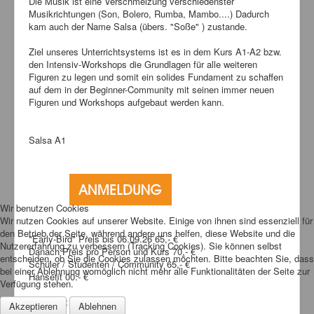
Die Musik ist eine Verschmelzung verschiedenster
Musikrichtungen (Son, Bolero, Rumba, Mambo....) Dadurch
kam auch der Name Salsa (übers. "Soße" ) zustande.
Ziel unseres Unterrichtsystems ist es in dem Kurs A1-A2 bzw.
den Intensiv-Workshops die Grundlagen für alle weiteren
Figuren zu legen und somit ein solides Fundament zu schaffen
auf dem in der Beginner-Community mit seinen immer neuen
Figuren und Workshops aufgebaut werden kann.
Salsa A1
Wir benutzen Cookies
Wir nutzen Cookies auf unserer Website. Einige von ihnen sind essenziell für
den Betrieb der Seite, während andere uns helfen, diese Website und die
"Early-Bird" Preis bis 06.09.26 65,- €
Nutzererfahrung zu verbessern (Tracking Cookies). Sie können selbst
Danach Preis pro Person und Kurs 70,- €
entscheiden, ob Sie die Cookies zulassen möchten. Bitte beachten Sie, dass
Schüler / Studenten / Community 65,- €
bei einer Ablehnung womöglich nicht mehr alle Funktionalitäten der Seite zur
Hansefit 00.- €
Verfügung stehen.
Dauer 6 x 60 Min.
Akzeptieren
Ablehnen