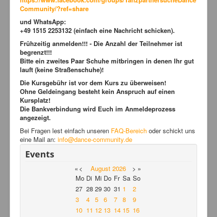
Community/?ref=share
und WhatsApp:
+49 1515 2253132 (einfach eine Nachricht schicken).
Frühzeitig anmelden!!! - Die Anzahl der Teilnehmer ist
begrenzt!!!
Bitte ein zweites Paar Schuhe mitbringen in denen Ihr gut
lauft (keine Straßenschuhe)!
Die Kursgebühr ist vor dem
Kurs zu überweisen!
Ohne Geldeingang besteht kein Anspruch auf einen
Kursplatz!
Die Bankverbindung wird Euch im Anmeldeprozess
angezeigt.
Bei Fragen lest einfach unseren
FAQ-Bereich
oder schickt uns
eine Mail an:
info@dance-community.de
Events
«
<
August
2026
>
»
Mo
Di
Mi
Do
Fr
Sa
So
27
28
29
30
31
1
2
3
4
5
6
7
8
9
10
11
12
13
14
15
16