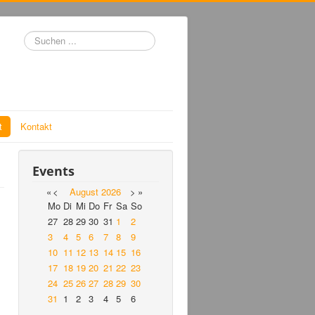
Suchen
...
t
Kontakt
Events
«
<
August
2026
>
»
Mo
Di
Mi
Do
Fr
Sa
So
27
28
29
30
31
1
2
3
4
5
6
7
8
9
10
11
12
13
14
15
16
17
18
19
20
21
22
23
24
25
26
27
28
29
30
31
1
2
3
4
5
6