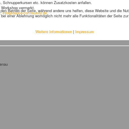
, Schnupperkursen etc. können Zusatzkosten anfallen.
er Workshop vermerkt.
r den Betrieb der Seite, während andere uns helfen, diese Website und die Nu
r:
info@dance-community.de
bei einer Ablehnung womöglich nicht mehr alle Funktionalitäten der Seite zu
Weitere Informationen
|
Impressum
tenau