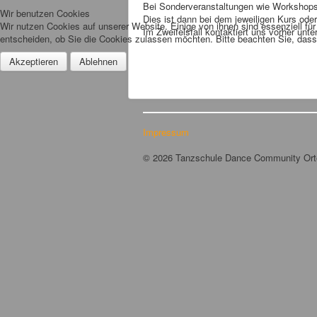
Bei Sonderveranstaltungen wie Workshops
Wir benutzen Cookies
Dies ist dann bei dem jeweiligen Kurs od
Wir nutzen Cookies auf unserer Website. Einige von ihnen sind essenziell fü
Im Zweifelsfall kontaktiert uns vorher unte
entscheiden, ob Sie die Cookies zulassen möchten. Bitte beachten Sie, dass 
Akzeptieren
Ablehnen
Impressum
© 2026 Tanzschule Dance Community Or