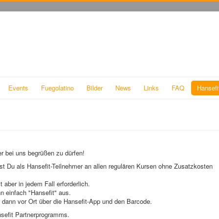
Events
Fuegolatino
Bilder
News
Links
FAQ
Hansefi
er bei uns begrüßen zu dürfen!
st Du als Hansefit-Teilnehmer an allen regulären Kursen ohne Zusatzkosten
ber in jedem Fall erforderlich.
nn einfach "Hansefit" aus.
 dann vor Ort über die Hansefit-App und den Barcode.
nsefit Partnerprogramms.