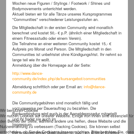
Wochen neue Figuren / Stylings / Footwork / Shines und
Bodymovements unterrichtet werden.
Aktuell bieten wir für alle Tänze unseres Kursprogrammes
"Communities" verschiedener Leistungsstufen an.
Die Mitgliedschaft in der ersten Community wird monatlich
berechnet und kostet 50,- € p.P. (ähnlich einer Mitgliedschaft in
einem Fitnessstudio oder einem Verein).
Die Teilnahme an einer weiteren Community kostet 15,- €
Aufpreis pro Monat und Person. Die Mitgliedschaft in den
Communities ist unbefristet ohne Kündigungsfrist. Ihr nehmt so
lange teil wie ihr wollt.
Anmeldung über die Homepage auf der Seite:
http://www.dance-
community.de/index.php/de/kursangebot/communities
Abmeldung schriftlich oder per Email an:
info@dance-
community.de
Die Communitygebühren sind monatlich fällig und
vorzugsweise per Dauerauftrag zu bezahlen. Die
Wir benutzen Cookies
Bankverbindung wird euch in der Anmeldeprozedur mitgeteilt
Wir nutzen Cookies auf unserer Website. Einige von ihnen sind essenziell für
und ihr findet sie auch im
den Betrieb der Seite, während andere uns helfen, diese Website und die
Impressum.
Nutzererfahrung zu verbessern (Tracking Cookies). Sie können selbst
entscheiden, ob Sie die Cookies zulassen möchten. Bitte beachten Sie, dass
Bei entsprechender Qualifikation ist auch ein direkter Einstieg