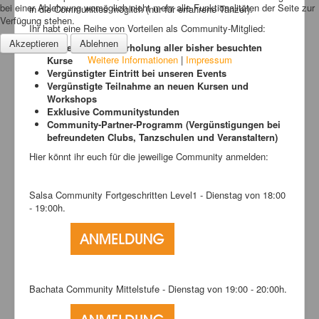
bei einer Ablehnung womöglich nicht mehr alle Funktionalitäten der Seite zur
in die Communities möglich (nur für erfahrene Tänzer).
Verfügung stehen.
Ihr habt eine Reihe von Vorteilen als Community-Mitglied:
Akzeptieren
Ablehnen
Kostenlose Wiederholung aller bisher besuchten
Weitere Informationen
|
Impressum
Kurse
Vergünstigter Eintritt bei unseren Events
Vergünstigte Teilnahme an neuen Kursen und
Workshops
Exklusive Communitystunden
Community-Partner-Programm (Vergünstigungen bei
befreundeten Clubs, Tanzschulen und
Veranstaltern)
Hier könnt ihr euch für die jeweilige Community anmelden:
Salsa Community Fortgeschritten Level1 - Dienstag von 18:00
- 19:00h.
Bachata Community Mittelstufe - Dienstag von 19:00 - 20:00h.