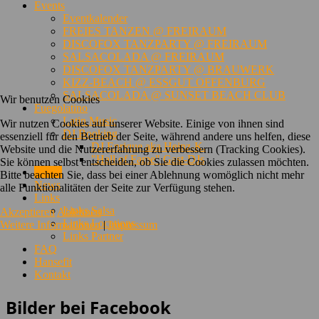
Events
Eventkalender
FREIES TANZEN @ FREIRAUM
DISCOFOX TANZPARTY @ FREIRAUM
SALSACOLADA @ FREIRAUM
DISCOFOX TANZPARTY @ BRAUWERK
KIZZ-BEACH @ ESSGUT OFFENBURG
SALSACOLADA @ SUNSET BEACH CLUB
Wir benutzen Cookies
Fuegolatino
Latin Music
Wir nutzen Cookies auf unserer Website. Einige von ihnen sind
DJ Booking
essenziell für den Betrieb der Seite, während andere uns helfen, diese
DJ Enrique aka Heinz-K.
Website und die Nutzererfahrung zu verbessern (Tracking Cookies).
"Hall of Fame" Gast-DJs
Sie können selbst entscheiden, ob Sie die Cookies zulassen möchten.
Bilder
Bitte beachten Sie, dass bei einer Ablehnung womöglich nicht mehr
News
alle Funktionalitäten der Seite zur Verfügung stehen.
Links
Links Salsa
Akzeptieren
Ablehnen
Links Locations
Weitere Informationen
|
Impressum
Links Partner
FAQ
Hansefit
Kontakt
Bilder bei Facebook