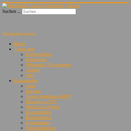
Suchen ...
Navigation an/aus
Home
Tanzschule
Kursgebühren
Gutscheine
Öffnungs- / Ferienzeiten
Anfahrt
Jobs
Kursangebot
Salsa
Bachata
Tango Argentino ADTV
Discofox ADTV
West Coast Swing
Einzelstunden
Hochzeitstanz
Communities
Schnupperkurse