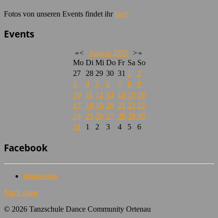
Fotos von unseren Events findet ihr
hier!
Events
«
<
August
2026
>
»
Mo
Di
Mi
Do
Fr
Sa
So
27
28
29
30
31
1
2
3
4
5
6
7
8
9
10
11
12
13
14
15
16
17
18
19
20
21
22
23
24
25
26
27
28
29
30
31
1
2
3
4
5
6
Facebook
Impressum
Nach oben
© 2026 Tanzschule Dance Community Ortenau