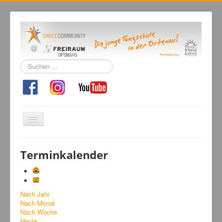
Suchen
...
Navigation
an/aus
Home
Terminkalender
Tanzschule
Kursangebot
Nach Jahr
Events
Nach Monat
Fuegolatino
Nach Woche
Heute