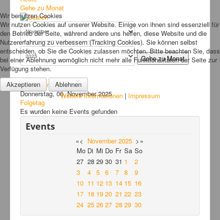
Bilder
Gehe zu Monat
Wir benutzen Cookies
News
Wir nutzen Cookies auf unserer Website. Einige von ihnen sind essenziell für
den Betrieb der Seite, während andere uns helfen, diese Website und die
Links
Nutzererfahrung zu verbessern (Tracking Cookies). Sie können selbst
entscheiden, ob Sie die Cookies zulassen möchten. Bitte beachten Sie, dass
FAQ
Gehe zu Monat
bei einer Ablehnung womöglich nicht mehr alle Funktionalitäten der Seite zur
Verfügung stehen.
Hansefit
Akzeptieren
Ablehnen
Vorheriger Tag
Kontakt
Donnerstag, 06. November 2025
Weitere Informationen
|
Impressum
Folgetag
Es wurden keine Events gefunden
Events
«
<
November
2025
>
»
Mo
Di
Mi
Do
Fr
Sa
So
27
28
29
30
31
1
2
3
4
5
6
7
8
9
10
11
12
13
14
15
16
17
18
19
20
21
22
23
24
25
26
27
28
29
30