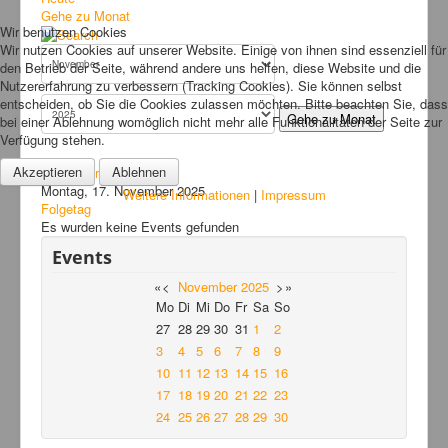
Bilder
Gehe zu Monat
Wir benutzen Cookies
News
Wir nutzen Cookies auf unserer Website. Einige von ihnen sind essenziell für
den Betrieb der Seite, während andere uns helfen, diese Website und die
Links
Nutzererfahrung zu verbessern (Tracking Cookies). Sie können selbst
entscheiden, ob Sie die Cookies zulassen möchten. Bitte beachten Sie, dass
FAQ
Gehe zu Monat
bei einer Ablehnung womöglich nicht mehr alle Funktionalitäten der Seite zur
Verfügung stehen.
Hansefit
Akzeptieren
Ablehnen
Vorheriger Tag
Kontakt
Montag, 17. November 2025
Weitere Informationen
|
Impressum
Folgetag
Es wurden keine Events gefunden
Events
«
<
November
2025
>
»
Mo
Di
Mi
Do
Fr
Sa
So
27
28
29
30
31
1
2
3
4
5
6
7
8
9
10
11
12
13
14
15
16
17
18
19
20
21
22
23
24
25
26
27
28
29
30