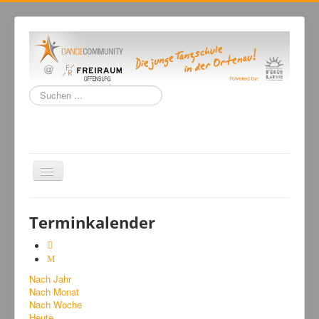
Suchen
...
Navigation
an/aus
Home
Terminkalender
Tanzschule
Kursangebot
Nach Jahr
Events
Nach Monat
Fuegolatino
Nach Woche
Heute