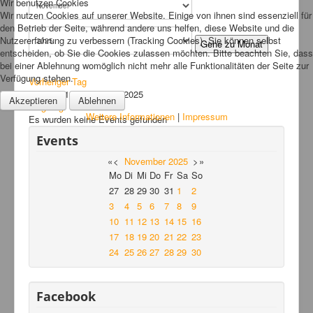
Wir benutzen Cookies
Wir nutzen Cookies auf unserer Website. Einige von ihnen sind essenziell für
Links
den Betrieb der Seite, während andere uns helfen, diese Website und die
Nutzererfahrung zu verbessern (Tracking Cookies). Sie können selbst
FAQ
Gehe zu Monat
entscheiden, ob Sie die Cookies zulassen möchten. Bitte beachten Sie, dass
Hansefit
bei einer Ablehnung womöglich nicht mehr alle Funktionalitäten der Seite zur
Verfügung stehen.
Vorheriger Tag
Kontakt
Montag, 10. November 2025
Akzeptieren
Ablehnen
Folgetag
Weitere Informationen
|
Impressum
Es wurden keine Events gefunden
Events
«
<
November
2025
>
»
Mo
Di
Mi
Do
Fr
Sa
So
27
28
29
30
31
1
2
3
4
5
6
7
8
9
10
11
12
13
14
15
16
17
18
19
20
21
22
23
24
25
26
27
28
29
30
Facebook