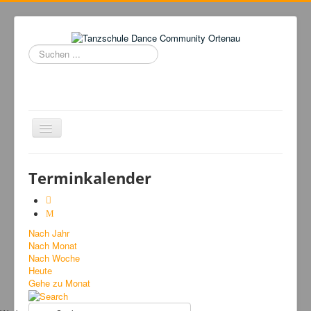
Suchen
...
Navigation
an/aus
Home
Terminkalender
Tanzschule
Kursangebot
Nach Jahr
Events
Nach Monat
Fuegolatino
Nach Woche
Heute
Bilder
Gehe zu Monat
News