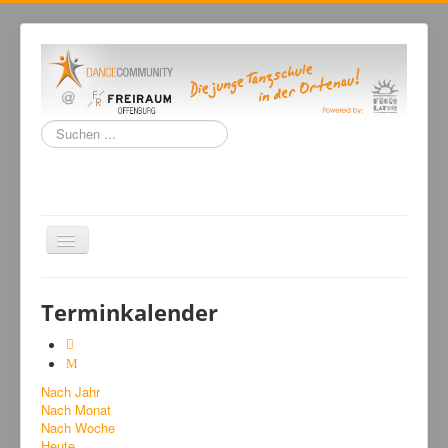
Suchen
...
Navigation
an/aus
Home
Terminkalender
Tanzschule
Kursangebot
Nach Jahr
Events
Nach Monat
Fuegolatino
Nach Woche
Heute