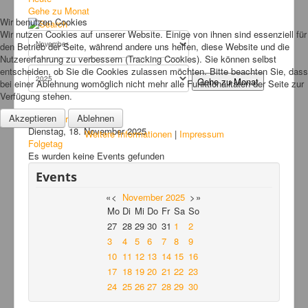
Bilder
Gehe zu Monat
Wir benutzen Cookies
News
Wir nutzen Cookies auf unserer Website. Einige von ihnen sind essenziell für
den Betrieb der Seite, während andere uns helfen, diese Website und die
Links
Nutzererfahrung zu verbessern (Tracking Cookies). Sie können selbst
entscheiden, ob Sie die Cookies zulassen möchten. Bitte beachten Sie, dass
FAQ
Gehe zu Monat
bei einer Ablehnung womöglich nicht mehr alle Funktionalitäten der Seite zur
Verfügung stehen.
Hansefit
Akzeptieren
Ablehnen
Vorheriger Tag
Kontakt
Dienstag, 18. November 2025
Weitere Informationen
|
Impressum
Folgetag
Es wurden keine Events gefunden
Events
«
<
November
2025
>
»
Mo
Di
Mi
Do
Fr
Sa
So
27
28
29
30
31
1
2
3
4
5
6
7
8
9
10
11
12
13
14
15
16
17
18
19
20
21
22
23
24
25
26
27
28
29
30