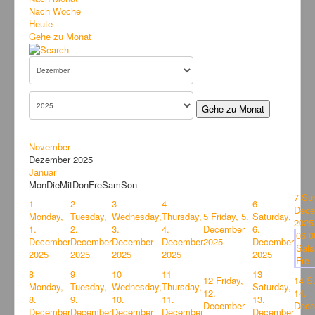
Bilder
Nach Woche
Heute
News
Gehe zu Monat
Links
FAQ
Hansefit
Gehe zu Monat
Kontakt
November
Dezember 2025
Januar
Mon
Die
Mit
Don
Fre
Sam
Son
7
Sun
1
2
3
4
6
Dece
Monday,
Tuesday,
Wednesday,
Thursday,
5
Friday, 5.
Saturday,
2025
1.
2.
3.
4.
December
6.
06:
December
December
December
December
2025
December
Sals
2025
2025
2025
2025
2025
Fre .
8
9
10
11
13
12
Friday,
14
S
Monday,
Tuesday,
Wednesday,
Thursday,
Saturday,
12.
14.
8.
9.
10.
11.
13.
December
Dece
December
December
December
December
December