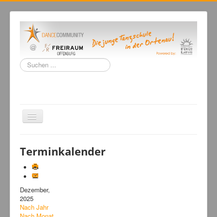
Suchen
...
Navigation
an/aus
Home
Terminkalender
Tanzschule
Kursangebot
Dezember,
Events
2025
Fuegolatino
Nach Jahr
Nach Monat