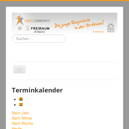
Suchen
...
Navigation
an/aus
Home
Terminkalender
Tanzschule
Kursangebot
Nach Jahr
Events
Nach Monat
Fuegolatino
Nach Woche
Heute