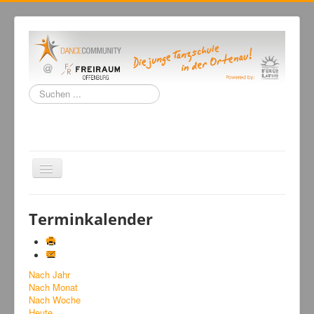
Suchen
...
Navigation
an/aus
Home
Terminkalender
Tanzschule
Kursangebot
Nach Jahr
Events
Nach Monat
Fuegolatino
Nach Woche
Heute