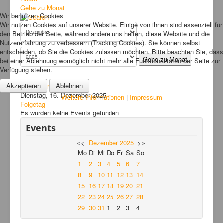
Bilder
Gehe zu Monat
Wir benutzen Cookies
News
Wir nutzen Cookies auf unserer Website. Einige von ihnen sind essenziell für
den Betrieb der Seite, während andere uns helfen, diese Website und die
Links
Nutzererfahrung zu verbessern (Tracking Cookies). Sie können selbst
entscheiden, ob Sie die Cookies zulassen möchten. Bitte beachten Sie, dass
FAQ
Gehe zu Monat
bei einer Ablehnung womöglich nicht mehr alle Funktionalitäten der Seite zur
Verfügung stehen.
Hansefit
Akzeptieren
Ablehnen
Vorheriger Tag
Kontakt
Dienstag, 16. Dezember 2025
Weitere Informationen
|
Impressum
Folgetag
Es wurden keine Events gefunden
Events
«
<
Dezember
2025
>
»
Mo
Di
Mi
Do
Fr
Sa
So
1
2
3
4
5
6
7
8
9
10
11
12
13
14
15
16
17
18
19
20
21
22
23
24
25
26
27
28
29
30
31
1
2
3
4