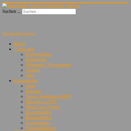
Suchen ...
Navigation an/aus
Home
Tanzschule
Kursgebühren
Gutscheine
Öffnungs- / Ferienzeiten
Anfahrt
Jobs
Kursangebot
Salsa
Bachata
Tango Argentino ADTV
Discofox ADTV
West Coast Swing
Einzelstunden
Hochzeitstanz
Communities
Schnupperkurse