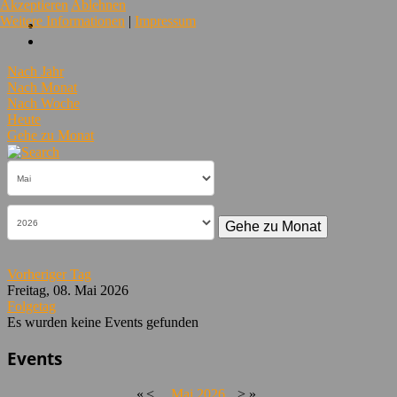
Akzeptieren
Ablehnen
Weitere Informationen
|
Impressum
Nach Jahr
Nach Monat
Nach Woche
Heute
Gehe zu Monat
Gehe zu Monat
Vorheriger Tag
Freitag, 08. Mai 2026
Folgetag
Es wurden keine Events gefunden
Events
«
<
Mai
2026
>
»