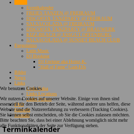
Events
Eventkalender
FREIES TANZEN @ FREIRAUM
DISCOFOX TANZPARTY @ FREIRAUM
SALSACOLADA @ FREIRAUM
DISCOFOX TANZPARTY @ BRAUWERK
KIZZ-BEACH @ ESSGUT OFFENBURG
SALSACOLADA @ SUNSET BEACH CLUB
Fuegolatino
Latin Music
DJ Booking
DJ Enrique aka Heinz-K.
"Hall of Fame" Gast-DJs
Bilder
News
Links
Wir benutzen Cookies
Links Salsa
Links Locations
Wir nutzen Cookies auf unserer Website. Einige von ihnen sind
Links Partner
essenziell für den Betrieb der Seite, während andere uns helfen, diese
FAQ
Website und die Nutzererfahrung zu verbessern (Tracking Cookies).
Hansefit
Sie können selbst entscheiden, ob Sie die Cookies zulassen möchten.
Kontakt
Bitte beachten Sie, dass bei einer Ablehnung womöglich nicht mehr
alle Funktionalitäten der Seite zur Verfügung stehen.
Terminkalender