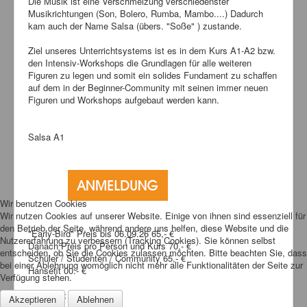
Die Musik ist eine Verschmelzung verschiedenster
Musikrichtungen (Son, Bolero, Rumba, Mambo....) Dadurch
kam auch der Name Salsa (übers. "Soße" ) zustande.
Ziel unseres Unterrichtsystems ist es in dem Kurs A1-A2 bzw.
den Intensiv-Workshops die Grundlagen für alle weiteren
Figuren zu legen und somit ein solides Fundament zu schaffen
auf dem in der Beginner-Community mit seinen immer neuen
Figuren und Workshops aufgebaut werden kann.
Salsa A1
Wir benutzen Cookies
Wir nutzen Cookies auf unserer Website. Einige von ihnen sind essenziell für
den Betrieb der Seite, während andere uns helfen, diese Website und die
"Early-Bird" Preis bis 06.09.26 65,- €
Nutzererfahrung zu verbessern (Tracking Cookies). Sie können selbst
Danach Preis pro Person und Kurs 70,- €
entscheiden, ob Sie die Cookies zulassen möchten. Bitte beachten Sie, dass
Schüler / Studenten / Community 65,- €
bei einer Ablehnung womöglich nicht mehr alle Funktionalitäten der Seite zur
Hansefit 00.- €
Verfügung stehen.
Dauer 6 x 60 Min.
Akzeptieren
Ablehnen