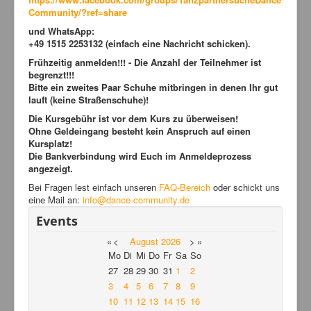
Community/?ref=share
und WhatsApp:
+49 1515 2253132 (einfach eine Nachricht schicken).
Frühzeitig anmelden!!! - Die Anzahl der Teilnehmer ist
begrenzt!!!
Bitte ein zweites Paar Schuhe mitbringen in denen Ihr gut
lauft (keine Straßenschuhe)!
Die Kursgebühr ist vor dem
Kurs zu überweisen!
Ohne Geldeingang besteht kein Anspruch auf einen
Kursplatz!
Die Bankverbindung wird Euch im Anmeldeprozess
angezeigt.
Bei Fragen lest einfach unseren
FAQ-Bereich
oder schickt uns
eine Mail an:
info@dance-community.de
Events
«
<
August
2026
>
»
Mo
Di
Mi
Do
Fr
Sa
So
27
28
29
30
31
1
2
3
4
5
6
7
8
9
10
11
12
13
14
15
16