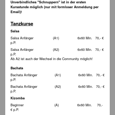
Unverbindliches "Schnuppern" ist in der ersten
Bilder
Kursstunde möglich (nur mit formloser Anmeldung per
Email)!
News
Links
Tanzkurse
FAQ
Salsa
Salsa Anfänger (A1) 6x60 Min. 70,- €
Hansefit
p.P.
Kontakt
Salsa Anfänger (A2) 6x60 Min. 70,- €
p.P.
Ab A2 ist auch der Wechsel in die Community möglich!
Bachata
Bachata Anfänger (A1) 6x60 Min. 70,- €
p.P.
Bachata Anfänger (A2) 6x60 Min. 70,- €
p.P.
Kizomba
Beginner (A) 6x60 Min. 70,-
€ p.P.