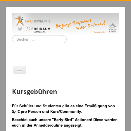
Suchen
...
Navigation
an/aus
Home
Kursgebühren
Tanzschule
Kursangebot
Für Schüler und Studenten gibt es eine Ermäßigung von
5,- € pro Person und Kurs/Community.
Events
Beachtet auch unsere "Early-Bird" Aktionen! Diese werden
Fuegolatino
euch in der Anmelderoutine angezeigt.