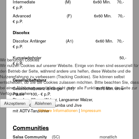
Intermediate (M) 6x60 Min. 70,-
€ p.P.
Advanced (F) 6x60 Min. 70,-
€ p.P.
Discofox
Discofox Anfänger (A1) 6x60 Min. 70,-
€ p.P.
Kurswiederholer 50,-
Wir benutzen Cookies
€ p.P.
Wir nutzen Cookies auf unserer Website. Einige von ihnen sind essenziell für
den Betrieb der Seite, während andere uns helfen, diese Website und die
Nutzererfahrung zu verbessern (Tracking Cookies). Sie können selbst
Gesellschaftstanz
entscheiden, ob Sie die Cookies zulassen möchten. Bitte beachten Sie, dass
bei einer Ablehnung womöglich nicht mehr alle Funktionalitäten der Seite zur
Gesellschaftstanz Anfänger (A1) 8x75 Min. ohne
Verfügung stehen.
Pause 100,- € p.P.
Discofox, Wiener Walzer, Langsamer Walzer,
Akzeptieren
Ablehnen
Cha Cha Cha, Tango, Rumba und Jive
Weitere Informationen
|
Impressum
mit ADTV-Tanzlehrer
Communities
Salsa Community
(SC) monatlich