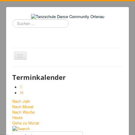
Suchen
...
Navigation
an/aus
Home
Terminkalender
Tanzschule
Kursangebot
Nach Jahr
Events
Nach Monat
Fuegolatino
Nach Woche
Heute
Bilder
Gehe zu Monat
News