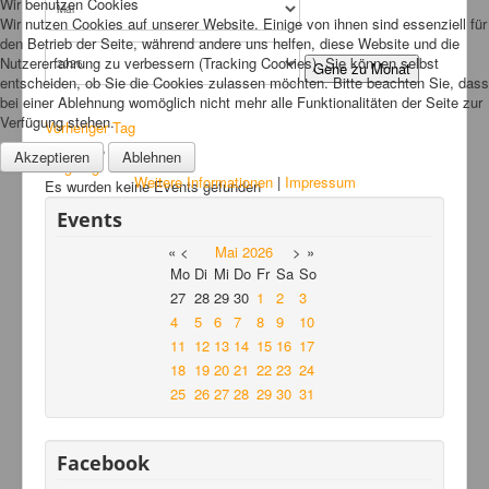
Wir benutzen Cookies
Wir nutzen Cookies auf unserer Website. Einige von ihnen sind essenziell für
Links
den Betrieb der Seite, während andere uns helfen, diese Website und die
Nutzererfahrung zu verbessern (Tracking Cookies). Sie können selbst
FAQ
Gehe zu Monat
entscheiden, ob Sie die Cookies zulassen möchten. Bitte beachten Sie, dass
Hansefit
bei einer Ablehnung womöglich nicht mehr alle Funktionalitäten der Seite zur
Verfügung stehen.
Vorheriger Tag
Kontakt
Samstag, 30. Mai 2026
Akzeptieren
Ablehnen
Folgetag
Weitere Informationen
|
Impressum
Es wurden keine Events gefunden
Events
«
<
Mai
2026
>
»
Mo
Di
Mi
Do
Fr
Sa
So
27
28
29
30
1
2
3
4
5
6
7
8
9
10
11
12
13
14
15
16
17
18
19
20
21
22
23
24
25
26
27
28
29
30
31
Facebook