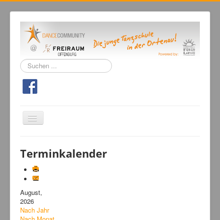
Suchen
...
Navigation
an/aus
Home
Terminkalender
Tanzschule
Kursangebot
August,
Events
2026
Fuegolatino
Nach Jahr
Nach Monat