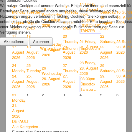
Wir benutzen Cookies
14
Friday,
Wir nutzen Cookies auf unserer Website. Einige von ihnen sind essenziell für
10
11
13
15
12
14. August
Betrieb der Seite, während andere uns helfen, diese Website und die
Monday,
Tuesday,
Thursday,
Saturday,
16
Sunda
Wednesday,
2026
Nutzererfahrung zu verbessern (Tracking Cookies). Sie können selbst
10.
11.
13.
15.
16. Augu
12. August
08:00pm
entscheiden, ob Sie die Cookies zulassen möchten. Bitte beachten Sie, dass
August
August
August
August
2026
2026
DISCOFOX
einer Ablehnung womöglich nicht mehr alle Funktionalitäten der Seite zur
2026
2026
2026
2026
TANZPA ...
Verfügung stehen.
17
18
20
22
19
Akzeptieren
Ablehnen
Monday,
Tuesday,
Thursday,
21
Friday,
Saturday,
23
Sunda
Wednesday,
17.
18.
20.
21. August
22.
23. Augu
Weitere Informationen
|
Impressum
19. August
August
August
August
2026
August
2026
2026
2026
2026
2026
2026
28
Friday,
24
25
27
29
26
28. August
Monday,
Tuesday,
Thursday,
Saturday,
30
Sunda
Wednesday,
2026
24.
25.
27.
29.
30. Augu
26. August
08:00pm
August
August
August
August
2026
2026
Discofox
2026
2026
2026
2026
Tanzpa ...
31
1
2
3
4
5
6
Monday,
31.
August
2026
DEFAULT
Alle Kategorien ...
Events aller Kategorien anzeigen