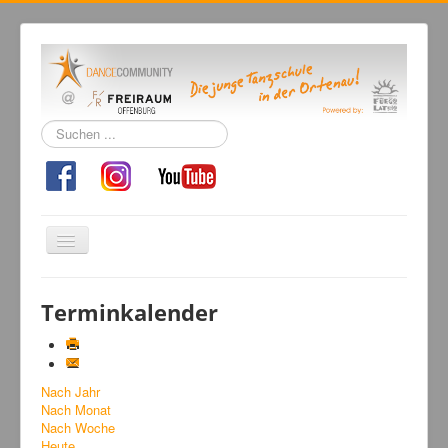
Suchen
...
Navigation
an/aus
Home
Terminkalender
Tanzschule
Kursangebot
Nach Jahr
Events
Nach Monat
Fuegolatino
Nach Woche
Heute