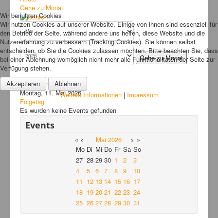
Bilder
Gehe zu Monat
Wir benutzen Cookies
News
Wir nutzen Cookies auf unserer Website. Einige von ihnen sind essenziell für
den Betrieb der Seite, während andere uns helfen, diese Website und die
Links
Nutzererfahrung zu verbessern (Tracking Cookies). Sie können selbst
entscheiden, ob Sie die Cookies zulassen möchten. Bitte beachten Sie, dass
FAQ
Gehe zu Monat
bei einer Ablehnung womöglich nicht mehr alle Funktionalitäten der Seite zur
Verfügung stehen.
Hansefit
Akzeptieren
Ablehnen
Vorheriger Tag
Kontakt
Montag, 11. Mai 2026
Weitere Informationen
|
Impressum
Folgetag
Es wurden keine Events gefunden
Events
«
<
Mai
2026
>
»
Mo
Di
Mi
Do
Fr
Sa
So
27
28
29
30
1
2
3
4
5
6
7
8
9
10
11
12
13
14
15
16
17
18
19
20
21
22
23
24
25
26
27
28
29
30
31