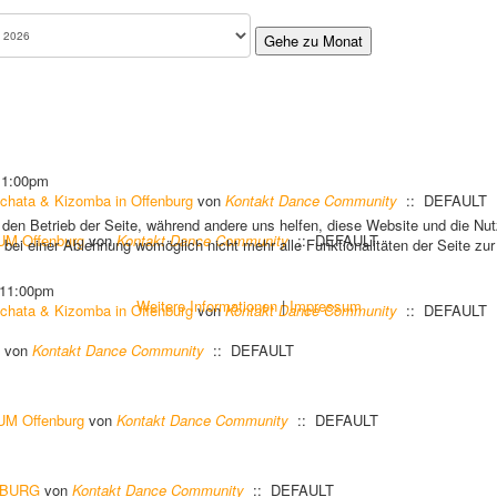
Gehe zu Monat
11:00pm
chata & Kizomba in Offenburg
von
Kontakt Dance Community
:: DEFAULT
r den Betrieb der Seite, während andere uns helfen, diese Website und die Nu
M Offenburg
von
Kontakt Dance Community
:: DEFAULT
bei einer Ablehnung womöglich nicht mehr alle Funktionalitäten der Seite zu
 11:00pm
Weitere Informationen
|
Impressum
chata & Kizomba in Offenburg
von
Kontakt Dance Community
:: DEFAULT
von
Kontakt Dance Community
:: DEFAULT
M Offenburg
von
Kontakt Dance Community
:: DEFAULT
NBURG
von
Kontakt Dance Community
:: DEFAULT