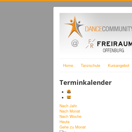
Home
Tanzschule
Kursangebot
Terminkalender
Nach Jahr
Nach Monat
Nach Woche
Heute
Gehe zu Monat