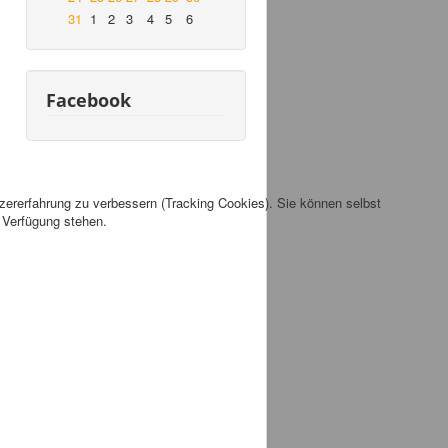
31
1
2
3
4
5
6
Facebook
tzererfahrung zu verbessern (Tracking Cookies). Sie können selbst
r Verfügung stehen.