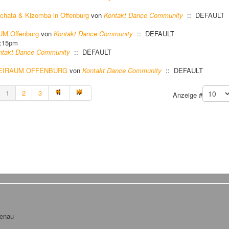
chata & Kizomba in Offenburg
von
Kontakt Dance Community
:: DEFAULT
M Offenburg
von
Kontakt Dance Community
:: DEFAULT
8:15pm
ntakt Dance Community
:: DEFAULT
REIRAUM OFFENBURG
von
Kontakt Dance Community
:: DEFAULT
1
2
3
Anzeige #
tenau