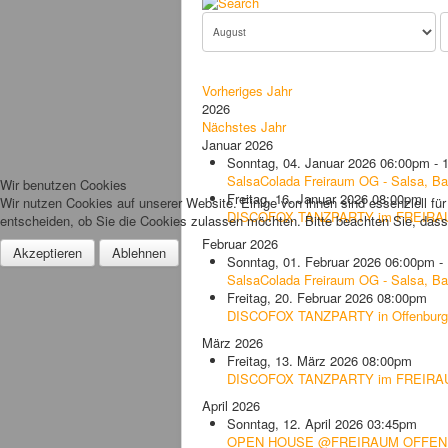
Vorheriges Jahr
2026
Nächstes Jahr
Januar 2026
Sonntag, 04. Januar 2026 06:00pm - 
SalsaColada Freiraum OG - Salsa, Ba
Wir benutzen Cookies
Freitag, 16. Januar 2026 08:00pm
Wir nutzen Cookies auf unserer Website. Einige von ihnen sind essenziell fü
DISCOFOX TANZPARTY im FREIRAU
entscheiden, ob Sie die Cookies zulassen möchten. Bitte beachten Sie, dass 
Februar 2026
Akzeptieren
Ablehnen
Sonntag, 01. Februar 2026 06:00pm -
SalsaColada Freiraum OG - Salsa, Ba
Freitag, 20. Februar 2026 08:00pm
DISCOFOX TANZPARTY in Offenburg
März 2026
Freitag, 13. März 2026 08:00pm
DISCOFOX TANZPARTY im FREIRAU
April 2026
Sonntag, 12. April 2026 03:45pm
OPEN HOUSE @FREIRAUM OFFE