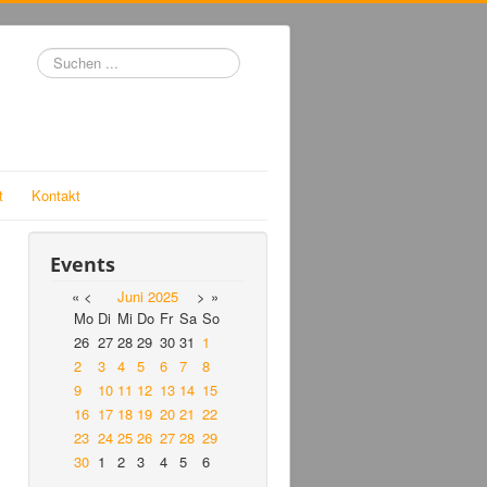
Suchen
...
t
Kontakt
Events
«
<
Juni
2025
>
»
Mo
Di
Mi
Do
Fr
Sa
So
26
27
28
29
30
31
1
2
3
4
5
6
7
8
9
10
11
12
13
14
15
16
17
18
19
20
21
22
23
24
25
26
27
28
29
30
1
2
3
4
5
6