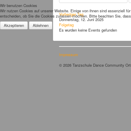
Wir benutzen Cookies
Wir nutzen Cookies auf unserer Website. Einige von ihnen sind essenziell fü
Vorheriger Tag
entscheiden, ob Sie die Cookies zulassen möchten. Bitte beachten Sie, dass 
Donnerstag, 12. Juni 2025
Folgetag
Akzeptieren
Ablehnen
Es wurden keine Events gefunden
Impressum
© 2026 Tanzschule Dance Community Or