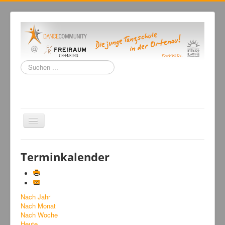
Suchen
...
Navigation
an/aus
Home
Terminkalender
Tanzschule
Kursangebot
Nach Jahr
Events
Nach Monat
Fuegolatino
Nach Woche
Heute