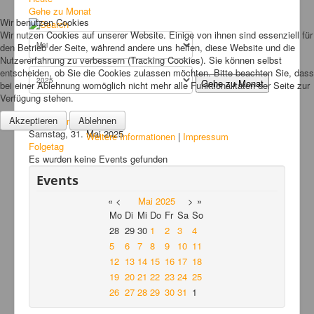
Bilder
Gehe zu Monat
Wir benutzen Cookies
News
Wir nutzen Cookies auf unserer Website. Einige von ihnen sind essenziell für
den Betrieb der Seite, während andere uns helfen, diese Website und die
Links
Nutzererfahrung zu verbessern (Tracking Cookies). Sie können selbst
entscheiden, ob Sie die Cookies zulassen möchten. Bitte beachten Sie, dass
FAQ
Gehe zu Monat
bei einer Ablehnung womöglich nicht mehr alle Funktionalitäten der Seite zur
Verfügung stehen.
Hansefit
Akzeptieren
Ablehnen
Vorheriger Tag
Kontakt
Samstag, 31. Mai 2025
Weitere Informationen
|
Impressum
Folgetag
Es wurden keine Events gefunden
Events
«
<
Mai
2025
>
»
Mo
Di
Mi
Do
Fr
Sa
So
28
29
30
1
2
3
4
5
6
7
8
9
10
11
12
13
14
15
16
17
18
19
20
21
22
23
24
25
26
27
28
29
30
31
1