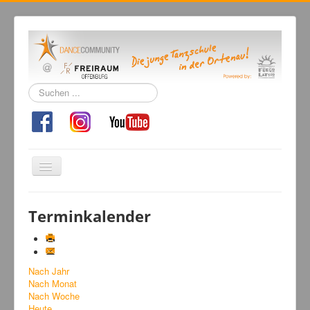
Suchen
...
Navigation
an/aus
Home
Terminkalender
Tanzschule
Kursangebot
Nach Jahr
Events
Nach Monat
Fuegolatino
Nach Woche
Heute