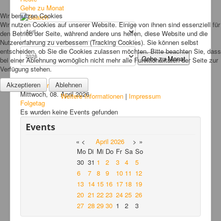
Bilder
Gehe zu Monat
Wir benutzen Cookies
News
Wir nutzen Cookies auf unserer Website. Einige von ihnen sind essenziell für
den Betrieb der Seite, während andere uns helfen, diese Website und die
Links
Nutzererfahrung zu verbessern (Tracking Cookies). Sie können selbst
entscheiden, ob Sie die Cookies zulassen möchten. Bitte beachten Sie, dass
FAQ
Gehe zu Monat
bei einer Ablehnung womöglich nicht mehr alle Funktionalitäten der Seite zur
Verfügung stehen.
Hansefit
Akzeptieren
Ablehnen
Vorheriger Tag
Kontakt
Mittwoch, 08. April 2026
Weitere Informationen
|
Impressum
Folgetag
Es wurden keine Events gefunden
Events
«
<
April
2026
>
»
Mo
Di
Mi
Do
Fr
Sa
So
30
31
1
2
3
4
5
6
7
8
9
10
11
12
13
14
15
16
17
18
19
20
21
22
23
24
25
26
27
28
29
30
1
2
3