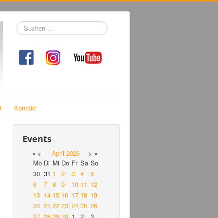
Suchen
...
t
Kontakt
Events
«
<
April
2026
>
»
Mo
Di
Mi
Do
Fr
Sa
So
30
31
1
2
3
4
5
6
7
8
9
10
11
12
13
14
15
16
17
18
19
20
21
22
23
24
25
26
27
28
29
30
1
2
3