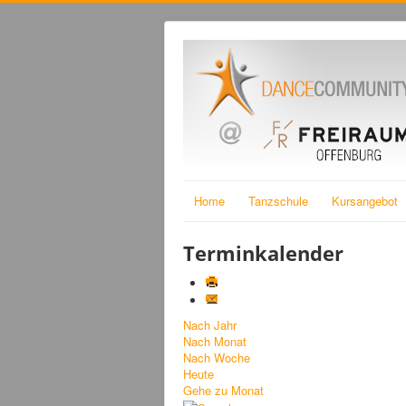
Home
Tanzschule
Kursangebot
Terminkalender
Nach Jahr
Nach Monat
Nach Woche
Heute
Gehe zu Monat